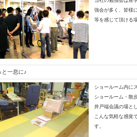
当社の勉強会は座
強会が多く、皆様
等を感じて頂ける
っと一息に♪
ショールーム内に
ショールーム・散
井戸端会議の場と
こんな気軽な感覚
す。