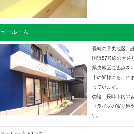
2ショールーム
長崎の県央地区、諫
国道57号線の大
県央地区に拠点をお
市の皆様にもこれ
っています。
勿論、長崎市内の
ドライブの寄り道
い。
2ショールーム内には