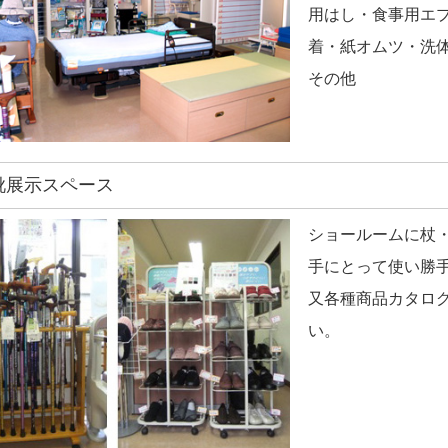
用はし・食事用エ
着・紙オムツ・洗
その他
杖・靴展示スペース
ショールームに杖
手にとって使い勝
又各種商品カタロ
い。