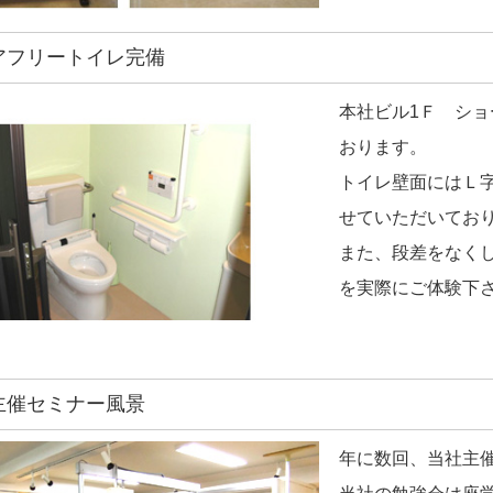
リアフリートイレ完備
本社ビル1Ｆ シ
おります。
トイレ壁面にはＬ
せていただいてお
また、段差をなく
を実際にご体験下
社主催セミナー風景
年に数回、当社主